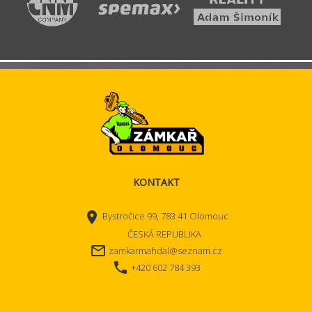
KONTAKT
place
Bystročice 99, 783 41 Olomouc
ČESKÁ REPUBLIKA
mail_outline
zamkarmahdal@seznam.cz
local_phone
+420 602 784 393