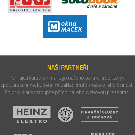
NAŠI PARTNEŘI
Po najetí kurzorem na logo našeho partnera se kterým
spolupracujeme, budete mít základní informace o jeho činnosti.
Po prokliknutí vstoupíte přímo na jeho webovou prezentaci.