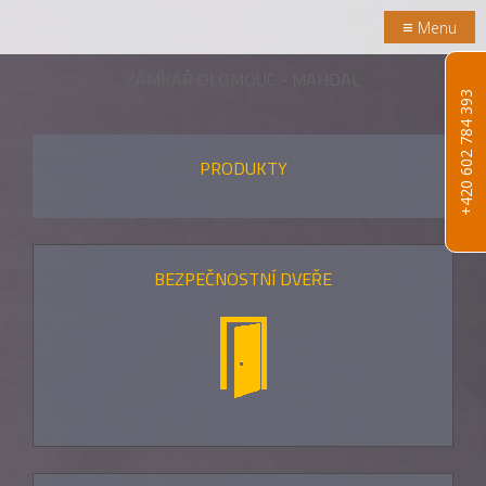
≡
Menu
ZÁMKAŘ OLOMOUC - MAHDAL
+420 602 784 393
PRODUKTY
BEZPEČNOSTNÍ DVEŘE