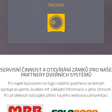
TREZORY
SERVISNÍ ČINNOST A OTEVÍRÁNÍ ZÁMKŮ PRO NAŠE
PARTNERY DVEŘNÍCH SYSTÉMŮ
Po najetí kurzorem na logo našeho partnera se kterým
spolupracujeme, budete mít základní informace o jeho činnosti.
Po prokliknutí vstoupíte přímo na jeho webovou prezentaci.