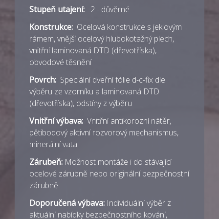
Stupeň utajení:
2 - důvěrné
Konstrukce:
Ocelová konstrukce s jeklovým
rámem, vnější ocelový hlubokotažný plech,
vnitřní laminovaná DTD (dřevotříska),
obvodové těsnění
Povrch:
Speciální dveřní fólie d-c-fix dle
výběru ze vzorníku a laminovaná DTD
(dřevotříska), odstíny z výběru
Vnitřní výbava:
Vnitřní antikorozní nátěr,
pětibodový aktivní rozvorový mechanismus,
minerální vata
Zárubeň:
Možnost montáže i do stávající
ocelové zárubně nebo originální bezpečnostní
zárubně
Doporučená výbava:
Individuální výběr z
aktuální nabídky bezpečnostního kování,