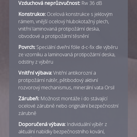
Vzduchová neprůzvučnost:
Rw 36 dB
Konstrukce:
Ocelová konstrukce s jeklovým
rámem, vnější ocelový hlubokotažný plech,
vnitřní laminovaná protipožární deska,
obvodové a protipožární těsnění
Povrch:
Speciální dveřní fólie d-c-fix dle výběru
ze vzorníku a laminovaná protipožární deska,
odstíny z výběru
Vnitřní výbava:
Vnitřní antikorozní a
protipožární nátěr, pětibodový aktivní
rozvorový mechanismus, minerální vata Orsil
Zárubeň:
Možnost montáže i do stávající
ocelové zárubně nebo originální bezpečnostní
zárubně
Doporučená výbava:
Individuální výběr z
aktuální nabídky bezpečnostního kování,