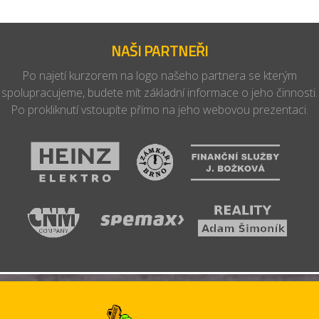
NAŠI PARTNEŘI
Po najetí kurzorem na logo našeho partnera se kterým
spolupracujeme, budete mít základní informace o jeho činnosti.
Po prokliknutí vstoupíte přímo na jeho webovou prezentaci.