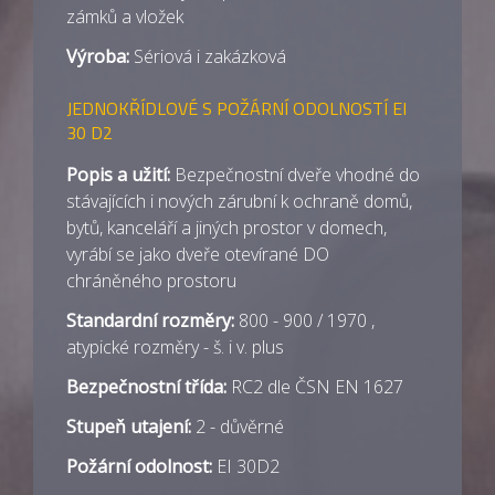
zámků a vložek
Výroba:
Sériová i zakázková
JEDNOKŘÍDLOVÉ S POŽÁRNÍ ODOLNOSTÍ EI
30 D2
Popis a užití:
Bezpečnostní dveře vhodné do
stávajících i nových zárubní k ochraně domů,
bytů, kanceláří a jiných prostor v domech,
vyrábí se jako dveře otevírané DO
chráněného prostoru
Standardní rozměry:
800 - 900 / 1970 ,
atypické rozměry - š. i v. plus
Bezpečnostní třída:
RC2 dle ČSN EN 1627
Stupeň utajení:
2 - důvěrné
Požární odolnost:
EI 30D2