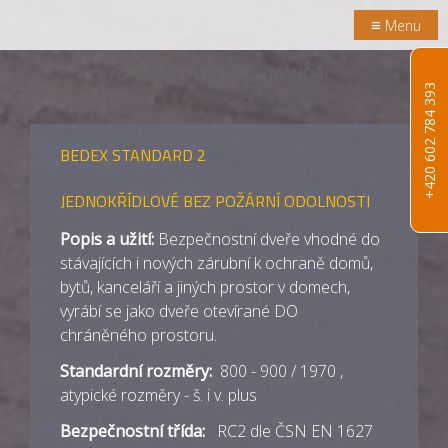
≡
Menu
ZÁMKAŘ OLOMOUC - MAHDAL
+420 602 784 393
BEDEX STANDARD 2
JEDNOKŘÍDLOVÉ BEZ POŽÁRNÍ ODOLNOSTI
Popis a užití:
Bezpečnostní dveře vhodné do
stávajících i nových zárubní k ochraně domů,
bytů, kanceláří a jiných prostor v domech,
vyrábí se jako dveře otevírané DO
chráněného prostoru.
Standardní rozměry:
800 - 900 / 1970 ,
atypické rozměry - š. i v. plus
Bezpečnostní třída:
RC2 dle ČSN EN 1627