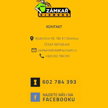
KONTAKT
place
Bystročice 99, 783 41 Olomouc
ČESKÁ REPUBLIKA
mail_outline
zamkarmahdal@seznam.cz
local_phone
+420 602 784 393