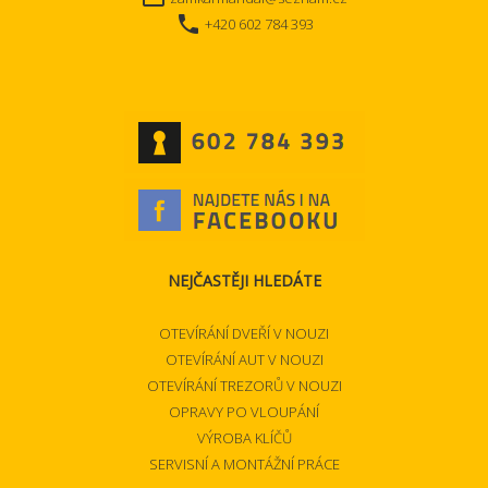
local_phone
+420 602 784 393
NEJČASTĚJI HLEDÁTE
OTEVÍRÁNÍ DVEŘÍ V NOUZI
OTEVÍRÁNÍ AUT V NOUZI
OTEVÍRÁNÍ TREZORŮ V NOUZI
OPRAVY PO VLOUPÁNÍ
VÝROBA KLÍČŮ
SERVISNÍ A MONTÁŽNÍ PRÁCE