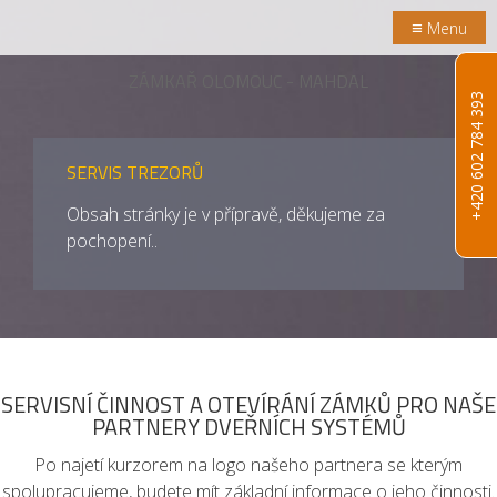
≡
Menu
ZÁMKAŘ OLOMOUC - MAHDAL
+420 602 784 393
SERVIS TREZORŮ
Obsah stránky je v přípravě, děkujeme za
pochopení.
.
SERVISNÍ ČINNOST A OTEVÍRÁNÍ ZÁMKŮ PRO NAŠE
PARTNERY DVEŘNÍCH SYSTÉMŮ
Po najetí kurzorem na logo našeho partnera se kterým
spolupracujeme, budete mít základní informace o jeho činnosti.