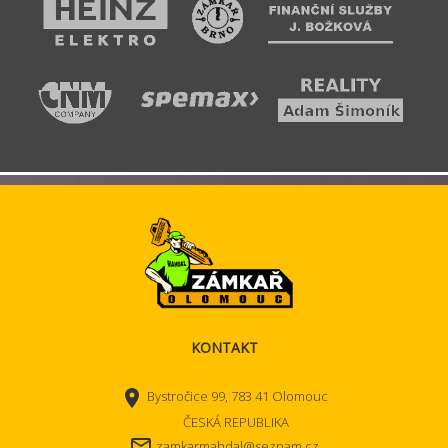
KONTAKT
place
Bystročice 99, 783 41 Olomouc
ČESKÁ REPUBLIKA
mail_outline
zamkarmahdal@seznam.cz