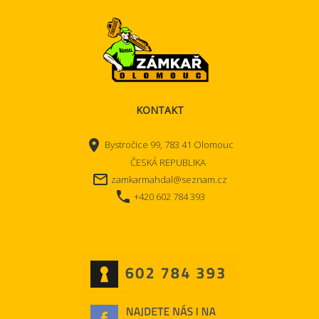
KONTAKT
place
Bystročice 99, 783 41 Olomouc
ČESKÁ REPUBLIKA
mail_outline
zamkarmahdal@seznam.cz
local_phone
+420 602 784 393