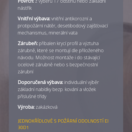
Povrch:
z výběru 17 odstínů nebo základní
nástřik
Vnitřní výbava:
vnitřní antikorozní a
protipožární nátěr, desetibodový zajišťovací
mechanismus, minerální vata
Zárubeň:
přibalen krycí profil a výztuha
zárubně, které se montují dle přiloženého
návodu. Možnost montáže i do stávající
ocelové zárubně nebo s bezpečnostní
zárubní
Doporučená výbava:
individuální výběr
základní nabídky bezp. kování a vložek
příslušné třídy
Výroba:
zakázková
JEDNOKŘÍDLOVÉ S POŽÁRNÍ ODOLNOSTÍ EI
30D1