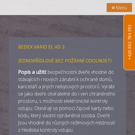
≡
Menu
ZÁMKAŘ OLOMOUC - MAHDAL
+420 602 784 393
BEDEX VARIO EL VD 3
JEDNOKŘÍDLOVÉ BEZ POŽÁRNÍ ODOLNOSTI
Popis a užití:
bezpečnostní dveře vhodné do
stávajících i nových zárubní k ochraně domů,
kanceláří a jiných nebytových prostorů. Vyrábí
se jako dveře otvíratelné do i ven chráněného
prostoru, s možností elektronické kontroly
vstupu. Otevírají se pomocí čipové karty nebo
kódu, který vlastní oprávněná osoba. Dveře
jsou vhodné do různých režimových místností
z hlediska kontroly vstupu.