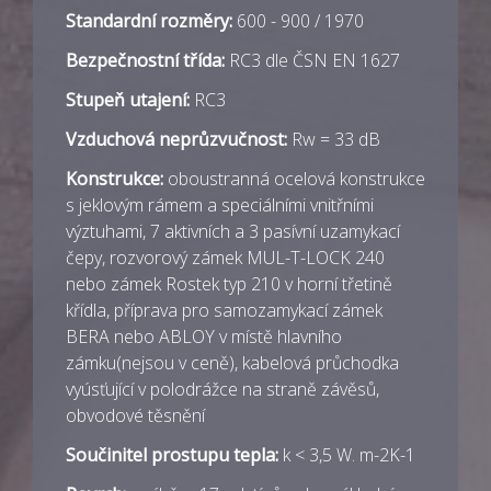
Standardní rozměry:
600 - 900 / 1970
Bezpečnostní třída:
RC3 dle ČSN EN 1627
Stupeň utajení:
RC3
Vzduchová neprůzvučnost:
Rw = 33 dB
Konstrukce:
oboustranná ocelová konstrukce
s jeklovým rámem a speciálními vnitřními
výztuhami, 7 aktivních a 3 pasívní uzamykací
čepy, rozvorový zámek MUL-T-LOCK 240
nebo zámek Rostek typ 210 v horní třetině
křídla, příprava pro samozamykací zámek
BERA nebo ABLOY v místě hlavního
zámku(nejsou v ceně), kabelová průchodka
vyúsťující v polodrážce na straně závěsů,
obvodové těsnění
Součinitel prostupu tepla:
k < 3,5 W. m-2K-1