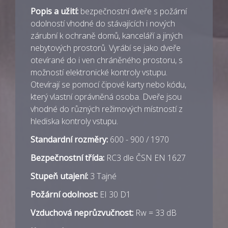
Popis a užití:
bezpečnostní dveře s požární
odolností vhodné do stávajících i nových
zárubní k ochraně domů, kanceláří a jiných
nebytových prostorů. Vyrábí se jako dveře
otevírané do i ven chráněného prostoru, s
možností elektronické kontroly vstupu.
Otevírají se pomocí čipové karty nebo kódu,
který vlastní oprávněná osoba. Dveře jsou
vhodné do různých režimových místností z
hlediska kontroly vstupu.
Standardní rozměry:
600 - 900 / 1970
Bezpečnostní třída:
RC3 dle ČSN EN 1627
Stupeň utajení:
3 Tajné
Požární odolnost:
EI 30 D1
Vzduchová neprůzvučnost:
Rw = 33 dB