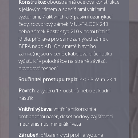
Konstrukce:
oboustranná ocelová konstrukce
s jeklovým rámem a speciálními vnitřními
výztuhami, 7 aktivních a 3 pasívní uzamykací
čepy, rozvorový zámek MUL-T-LOCK 240
nebo zámek Rostek typ 210 v horní třetině
křídla, příprava pro samozamykací zámek
BERA nebo ABLOY v místě hlavního
zámku(nejsou v ceně), kabelová průchodka
vyúsťující v polodrážce na straně závěsů,
obvodové těsnění
Součinitel prostupu tepla:
k < 3,5 W. m-2K-1
Povrch:
z výběru 17 odstínů nebo základní
nástřik
Vnitřní výbava:
vnitřní antikorozní a
protipožární nátěr, desetibodový zajišťovací
mechanismus, minerální vata
Zárubeň:
přibalen krycí profil a výztuha