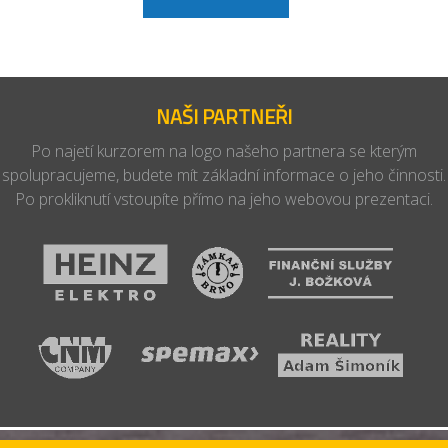
NAŠI PARTNEŘI
Po najetí kurzorem na logo našeho partnera se kterým
spolupracujeme, budete mít základní informace o jeho činnosti.
Po prokliknutí vstoupíte přímo na jeho webovou prezentaci.