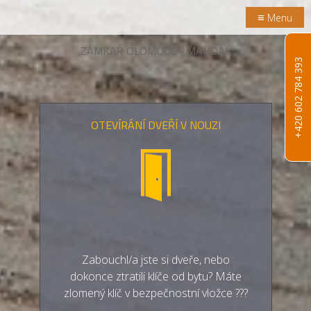
≡
Menu
ZÁMKAŘ OLOMOUC - MAHDAL
+420 602 784 393
OTEVÍRÁNÍ DVEŘÍ V NOUZI
Zabouchl/a jste si dveře, nebo
dokonce ztratili klíče od bytu? Máte
zlomený klíč v bezpečnostní vložce ???