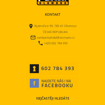
KONTAKT
place
Bystročice 99, 783 41 Olomouc
ČESKÁ REPUBLIKA
mail_outline
zamkarmahdal@seznam.cz
local_phone
+420 602 784 393
NEJČASTĚJI HLEDÁTE