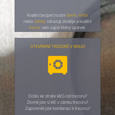
Kvalitní bezpečnostní
dveře
,
mříže
nebo
zámky
odrazují zloděje a kvalitní
trezor
vám zajistí klidný spánek.
OTEVÍRÁNÍ TREZORŮ V NOUZI
Došlo ke stráte klíčů od trezoru?
Zlomili jste si klíč v zámku trezoru?
Zapomněli jste kombinaci k trezoru?