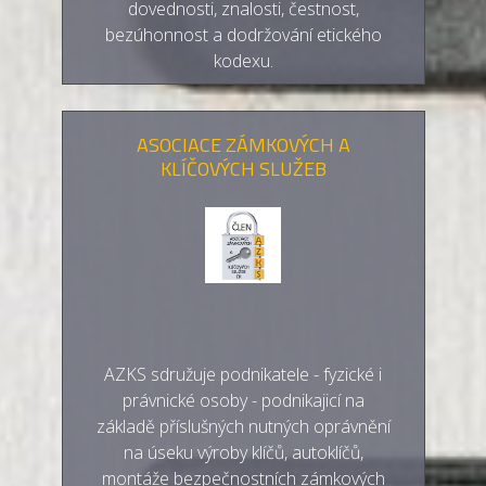
dovednosti, znalosti, čestnost,
bezúhonnost a dodržování etického
kodexu.
ASOCIACE ZÁMKOVÝCH A
KLÍČOVÝCH SLUŽEB
AZKS sdružuje podnikatele - fyzické i
právnické osoby - podnikajicí na
základě příslušných nutných oprávnění
na úseku výroby klíčů, autoklíčů,
montáže bezpečnostních zámkových