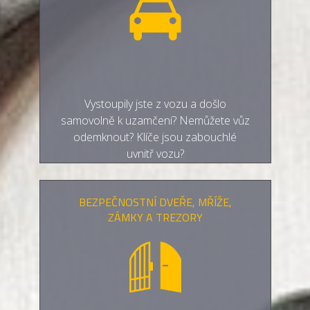
Vystoupily jste z vozu a došlo
samovolně k uzamčení? Nemůžete vůz
odemknout? Klíče jsou zabouchlé
uvnitř vozu?
BEZPEČNOSTNÍ DVEŘE, MŘÍŽE,
ZÁMKY A TREZORY