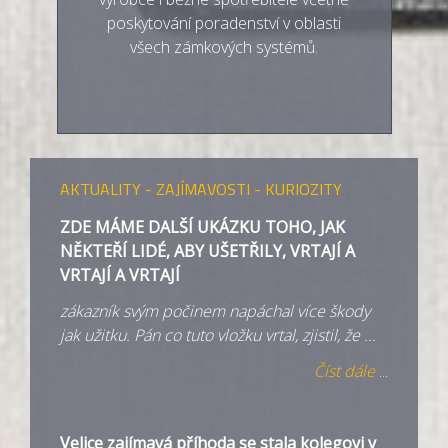
poskytování poradenství v oblasti
všech zámkových systémů.
AKTUALITY - ZAJÍMAVOSTI - KURIOZITY
ZDE MÁME DALŠÍ UKÁZKU TOHO, JAK
NĚKTEŘÍ LIDÉ, ABY UŠETŘILY, VRTAJÍ A
VRTAJÍ A VRTAJÍ
zákazník svým počinem napáchal více škody
jak užitku. Pán co tuto vložku vrtal, zjistil, že ...
Číst dále
...
Velice zajímavá příhoda se stala kolegovi v